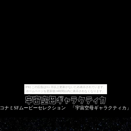
[PR] この広告は3ヶ月以上更新がないため表示されています。
ホームページを更新後24時間以内に表示されなくなります。
コナミSFムービーセレクション 「宇宙空母ギャラクティカ