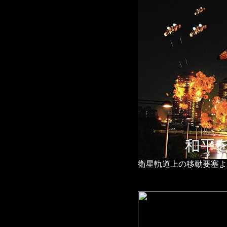
衛星軌道上の移動要塞よ