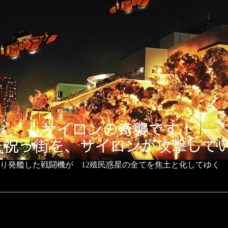
り発艦した戦闘機が 12殖民惑星の全てを焦土と化してゆく