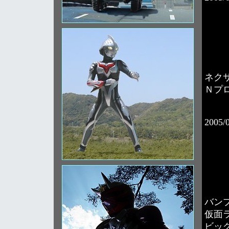
ネク
Ｎプ
2005/
バン
仮面
ビッ