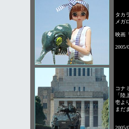
タカ
メガ
映画
2005/
コナ
「陸
壱よ
まだ
2005/