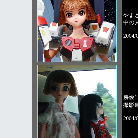
やま
中の人
2004/
房総
撮影
2004/