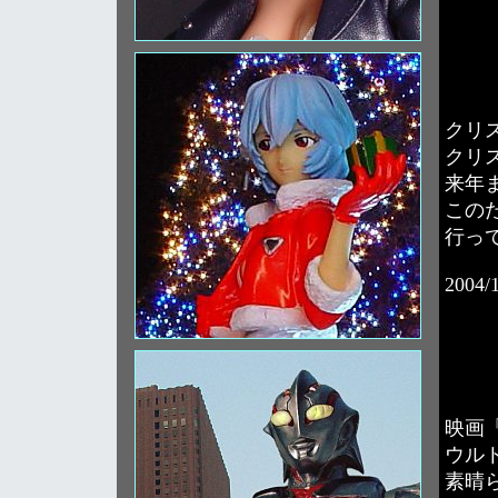
クリ
クリ
来年
この
行っ
2004/
映画
ウル
素晴