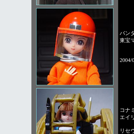
バン
東宝
2004/
コナ
エイリ
リセ