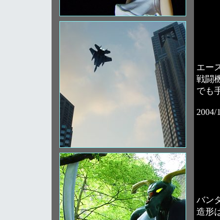
エー
戦闘
でも
2004/
バン
造形