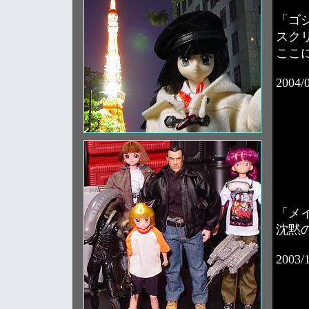
「ゴ
スク
ここ
2004/
「メ
沈黙
2003/