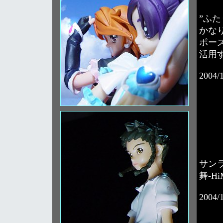
”ふ
かな
ポー
活用
2004/
サン
舞-H
2004/