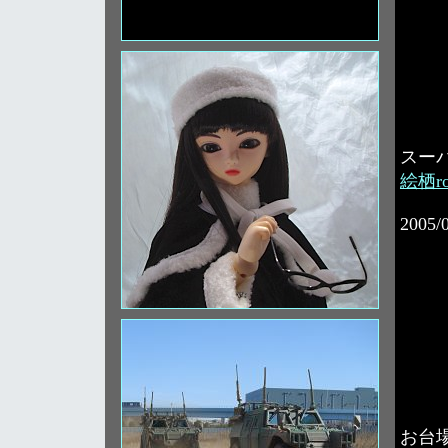
スー
絵栖ro
2005/
お台