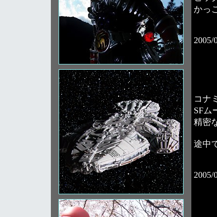
かっ
2005/
コナ
SF
精密
途中
2005/