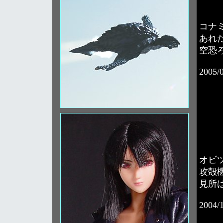
コナ
あれ
空恐
2005/
オビ
攻殻
見所
2004/