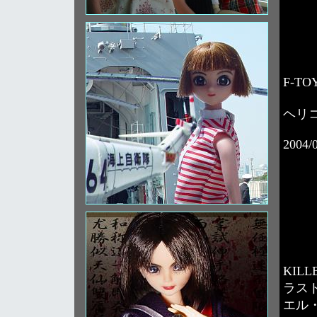
F-T
ヘリ
2004/
KILL
ラス
エル