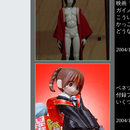
映画
ガイ
こう
かっ
どう
2004/
ベネ
付録
いく
2004/