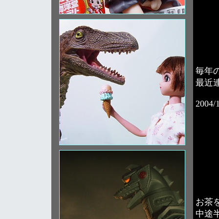
毎年
最近
2004/
お茶
中途