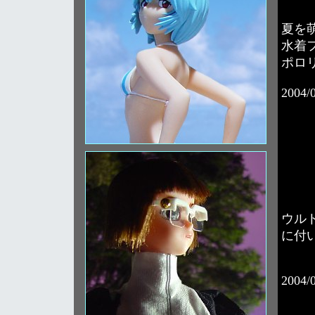
夏を
水着
ポロ
2004/
ウル
に付
2004/