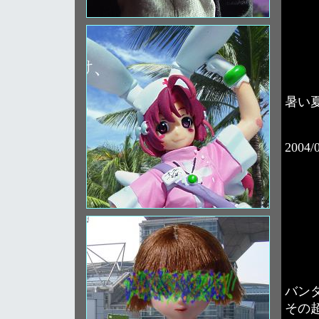
暑い
2004/
バンダ
その