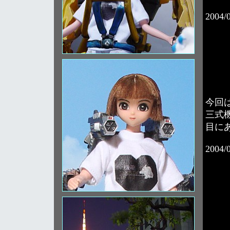
2004/
今回
三式
目に
2004/